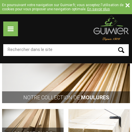
Jump to navigation
En poursuivant votre navigation sur Guimier.fr, vous acceptez l'utilisation de
cookies pour vous proposer une navigation optimale.
En savoir plus
.
ACCUEIL
MOULURES
COLLECTION
MOULURES
FLEXIBLES
TASSEAUX
NOTRE COLLECTION DE
MOULURES
SUR
MESURE
CATALOGUE
A