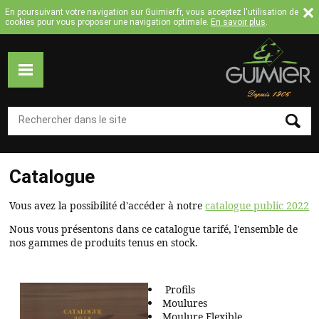
Jump to navigation
En poursuivant votre navigation sur Guimier.fr, vous acceptez l'utilisation de
cookies pour vous proposer une navigation optimale.
En savoir plus
.
ACCUEIL
MOULURES
COLLECTION
Catalogue
MOULURES
FLEXIBLES
Vous avez la possibilité d'accéder à notre
catalogue public 2022
TASSEAUX
Nous vous présentons dans ce catalogue tarifé, l'ensemble de
nos gammes de produits tenus en stock.
SUR
MESURE
CATALOGUE
Profils
Moulures
A
Moulure Flexible