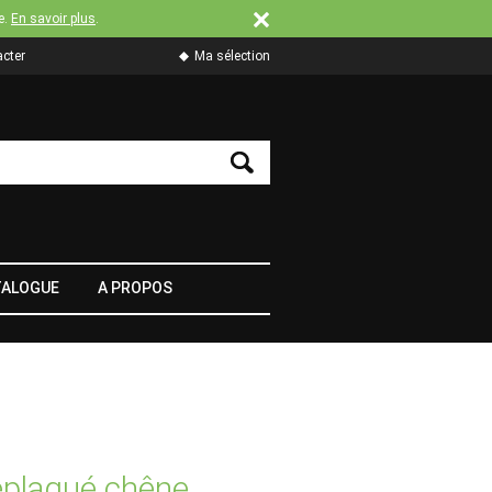
e.
En savoir plus
.
cter
Ma sélection
TALOGUE
A PROPOS
replaqué chêne