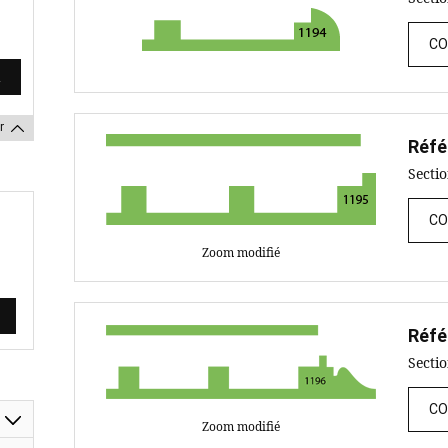
CO
r
Réfé
Secti
CO
Zoom modifié
Réfé
Secti
CO
Zoom modifié