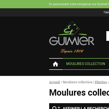
En poursuivant votre navigation sur Guimier.f
Tél
MOULURES COLLECTION
Accueil
/
Moulures collection
/
Plinthes
Vous
Moulures colle
êtes
ici
AFFINER LA RECHERC