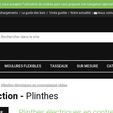
Jump to navigation
r, vous acceptez l'utilisation de cookies pour vous proposer une navigation optimal
échargements
Le guide des bois
Visite guidée
Notre actualité
Nous conta
MOULURES FLEXIBLES
TASSEAUX
SUR MESURE
CA
/
Plinthes électriques en contreplaqué chêne
ction -
Plinthes
Plinthes électriques en cont
HE