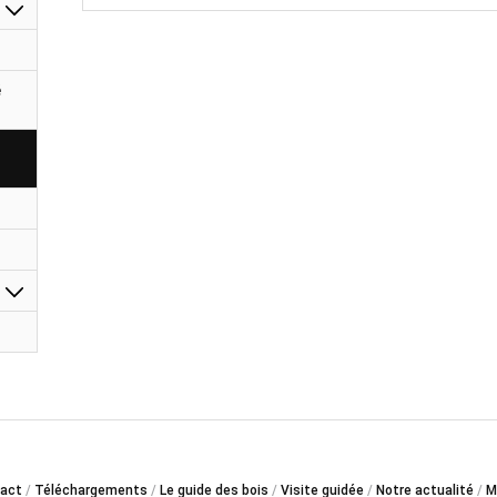
é
act
Téléchargements
Le guide des bois
Visite guidée
Notre actualité
M