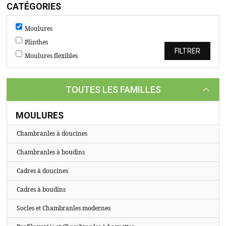
TASSEAUX
CATÉGORIES
SUR
Moulures
MESURE
Plinthes
CATALOGUE
Moulures flexibles
A
PROPOS
TOUTES LES FAMILLES
MOULURES
Chambranles à doucines
Chambranles à boudins
Cadres à doucines
Cadres à boudins
Socles et Chambranles modernes