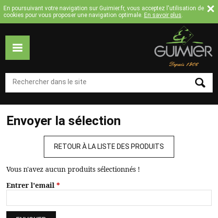
Jump to navigation
En poursuivant votre navigation sur Guimier.fr, vous acceptez l'utilisation de
cookies pour vous proposer une navigation optimale.
En savoir plus
.
ACCUEIL
MOULURES
COLLECTION
Envoyer la sélection
MOULURES
FLEXIBLES
RETOUR À LA LISTE DES PRODUITS
TASSEAUX
SUR
Vous n'avez aucun produits sélectionnés !
MESURE
Entrer l'email
*
CATALOGUE
A